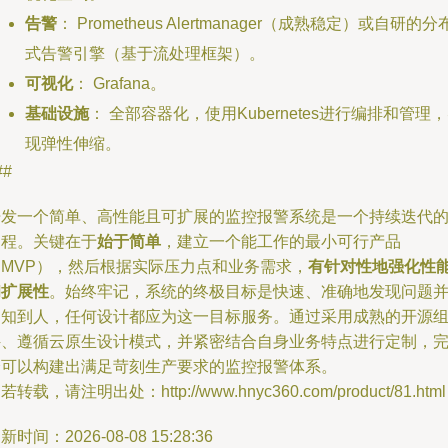
告警
： Prometheus Alertmanager（成熟稳定）或自研的分
式告警引擎（基于流处理框架）。
可视化
： Grafana。
基础设施
： 全部容器化，使用Kubernetes进行编排和管理
现弹性伸缩。
##
开发一个简单、高性能且可扩展的监控报警系统是一个持续迭代
过程。关键在于
始于简单
，建立一个能工作的最小可行产品
（MVP），然后根据实际压力点和业务需求，
有针对性地强化性
和扩展性
。始终牢记，系统的终极目标是快速、准确地发现问题
通知到人，任何设计都应为这一目标服务。通过采用成熟的开源
件、遵循云原生设计模式，并紧密结合自身业务特点进行定制，
全可以构建出满足苛刻生产要求的监控报警体系。
若转载，请注明出处：http://www.hnyc360.com/product/81.html
新时间：2026-08-08 15:28:36